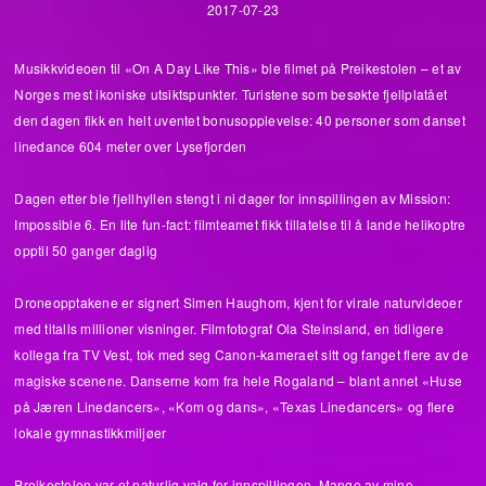
2017-07-23
Musikkvideoen til «On A Day Like This» ble filmet på Preikestolen – et av
Norges mest ikoniske utsiktspunkter. Turistene som besøkte fjellplatået
den dagen fikk en helt uventet bonusopplevelse: 40 personer som danset
linedance 604 meter over Lysefjorden
Dagen etter ble fjellhyllen stengt i ni dager for innspillingen av Mission:
Impossible 6. En lite fun-fact: filmteamet fikk tillatelse til å lande helikoptre
opptil 50 ganger daglig
Droneopptakene er signert Simen Haughom, kjent for virale naturvideoer
med titalls millioner visninger. Filmfotograf Ola Steinsland, en tidligere
kollega fra TV Vest, tok med seg Canon-kameraet sitt og fanget flere av de
magiske scenene. Danserne kom fra hele Rogaland – blant annet «Huse
på Jæren Linedancers», «Kom og dans», «Texas Linedancers» og flere
lokale gymnastikkmiljøer
Preikestolen var et naturlig valg for innspillingen. Mange av mine